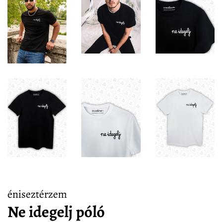
éniseztérzem
Ne idegelj póló