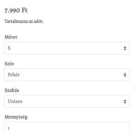
Normál
Akciós
7.990 Ft
ár
ár
Tartalmazza az adót.
Méret
Szín
Szabás
Mennyiség