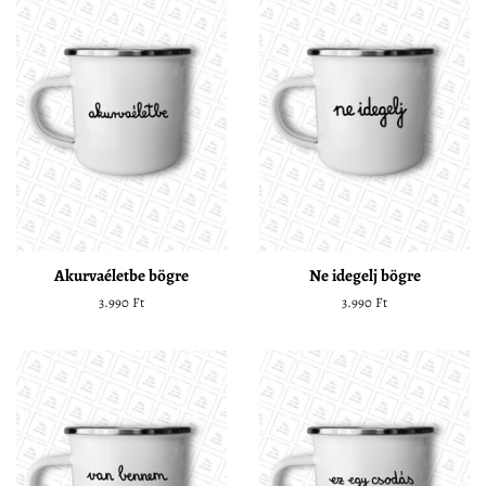
Akurvaéletbe bögre
Ne idegelj bögre
Normál
3.990 Ft
Normál
3.990 Ft
ár
ár