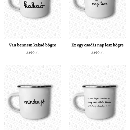
Van bennem kakaó bögre
Ez egy csodás nap lesz bögre
Normál
3.990 Ft
Normál
3.990 Ft
ár
ár