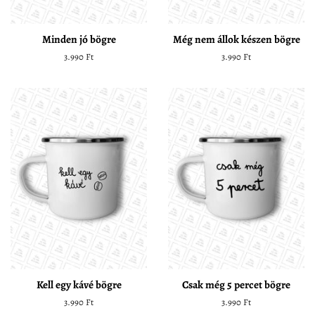
Minden jó bögre
Még nem állok készen bögre
Normál
3.990 Ft
Normál
3.990 Ft
ár
ár
Kell egy kávé bögre
Csak még 5 percet bögre
Normál
3.990 Ft
Normál
3.990 Ft