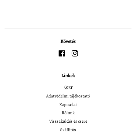
meg
a
pint
a
Twitteren
a
Facebookon
Pinteresten
Követés
Facebook
Instagram
Linkek
ÁSZF
Adatvédelmi tájékoztató
Kapcsolat
Rólunk
Visszaküldés és csere
Szállítás