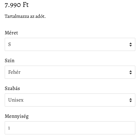
Normál
Akciós
7.990 Ft
ár
ár
Tartalmazza az adót.
Méret
Szín
Szabás
Mennyiség