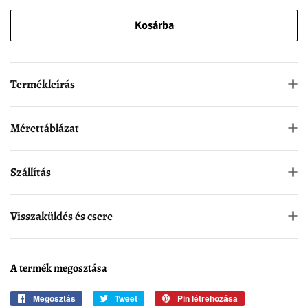
Kosárba
Termékleírás
Mérettáblázat
Szállítás
Visszaküldés és csere
A termék megosztása
Megosztás
Oszd
Tweet
Tweetelj
Pin létrehozása
Készíts