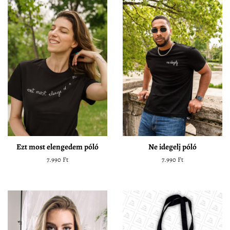
Ezt most elengedem póló
Ne idegelj póló
Normál
7.990 Ft
Normál
7.990 Ft
ár
ár