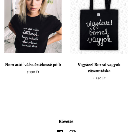
Nem attól válsz értékessé póló
Vigyázz! Borral vagyok
vászontáska
Normál
7.990 Ft
ár
Normál
4.290 Ft
ár
Követés